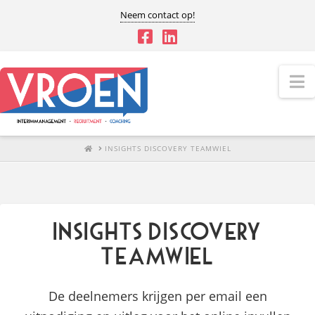
Neem contact op!
N
HOME
INSIGHTS DISCOVERY TEAMWIEL
Insights Discovery
Teamwiel
De deelnemers krijgen per email een