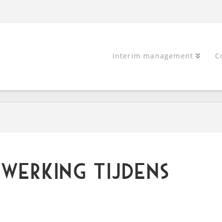
Interim management
C
werking tijdens